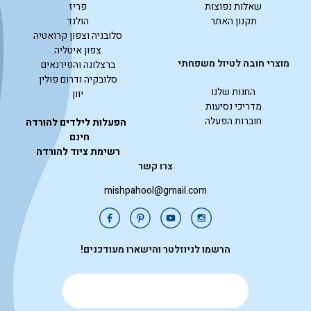
שאלות נפוצות
פריז
תקנון האתר
הולנד
סלובניה וצפון קרואטיה
צפון איטליה
מוצרי חובה לטיול משפחתי
ברצלונה והפירנאים
סלובקיה ודרום פולין
החנות שלנו
יוון
מדריכי נסיעות
חוברות הפעלה
הפעלות לילדים להורדה
חינם
רשימת ציוד להורדה
צרו קשר
mishpahool@gmail.com
הרשמו לניוזלטר והישארו מעודכנים!