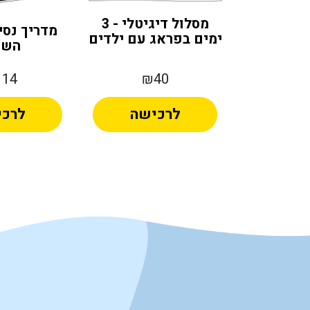
מסלול דיגיטלי - 3
עות הולנד
מדריך נסי
ימים בפראג עם ילדים
השח
14
₪40
₪1
ישה
לרכישה
לרכ
Alternative:
Alternative: