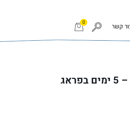
0
ור קשר
פראג