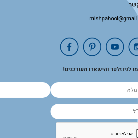
קשר
mishpahool@gmail
 לניוזלטר והישארו מעודכנים!