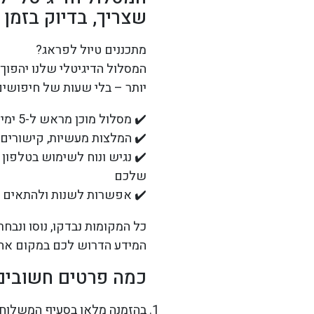
שצריך, בדיוק בזמן 
מתכננים טיול לפראג?
המסלול הדיגיטלי שלנו יהפוך
יותר – בלי שעות של חיפושים
✔️ מסלול מוכן מראש ל-5 ימים בפראג – כולל יום חוויתי של יציאה מהעיר
✔️ המלצות מעשיות, קישורים לנ
✔️ נגיש ונוח לשימוש בטלפון
שלכם
✔️ אפשרות לשנות ולהתאים 
כל המקומות נבדקו, נוסו ונב
המידע הדרוש לכם במקום אח
כמה פרטים חשובים
בהזמנה מלאו בסעיף המשלוח "מ