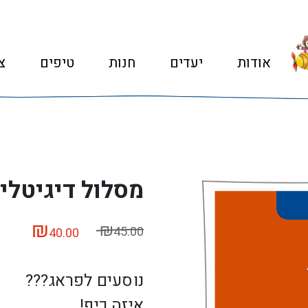
אודות
יעדים
חנות
טיפים
צ
מסלול דיגיטלי – 5 ימים ב
₪
₪
45.00
40.00
נוסעים לפראג???
איזה כיף!