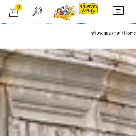
0
Home
>
יעד
> צפון איטליה