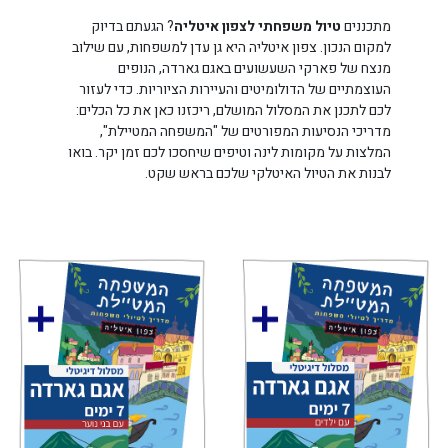
מתכננים
טיול משפחתי לצפון איטליה
? הגעתם בדיוק
למקום הנכון. צפון איטליה היא גן עדן למשפחות, עם שילוב
מנצח של פארקי השעשועים באגם גארדה, הנופים
העוצמתיים של הדולומיטים והעיירות הציוריות. כדי לעזור
לכם לתכנן את המסלול המושלם, ריכזנו כאן את כל הכלים:
מדריכי הנסיעות המפורטים של "המשפחה המטיילת",
המלצות על מקומות לינה וטיפים שיחסכו לכם זמן יקר. בואו
לבנות את הטיול האיטלקי שלכם בראש שקט.