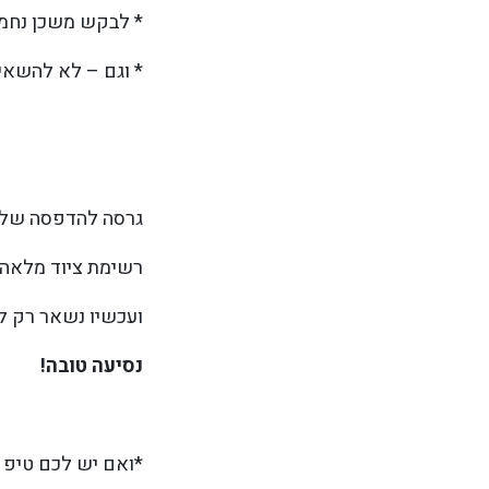
* לבקש משכן נחמד
* וגם – לא להשאי
גרסה להדפסה של ה
רשימת ציוד מלאה 
ועכשיו נשאר רק לא
נסיעה טובה!
*ואם יש לכם טיפ נ