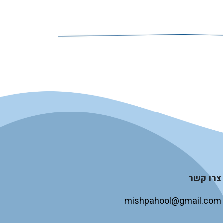
צרו קשר
mishpahool@gmail.com