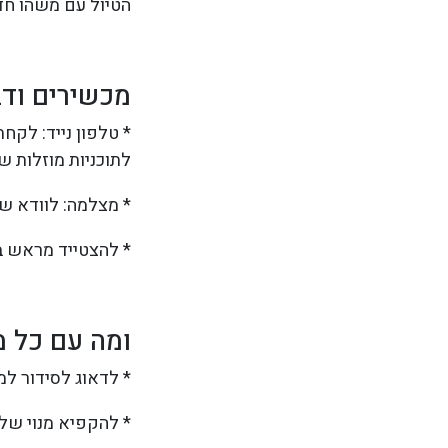
הטיול עם משהו חד
מכשירים וד
* טלפון נייד: לק
לתוכניות מוזלות ש
* מצלמה: לוודא שי
* להצטייד מראש ב
ומה עם כל מ
* לדאוג לסידור למ
* להקפיא מנוי של ע