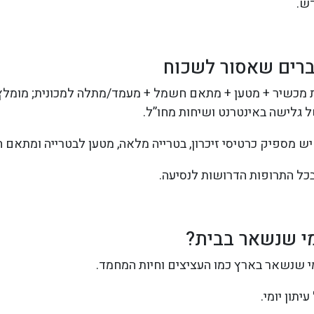
ש.
ברים שאסור לשכוח
חת מכשיר + מטען + מתאם חשמל + מעמד/מתלה למכונית; מומל
ל גלישה באינטרנט ושיחות מחו”ל.
ש מספיק כרטיסי זיכרון, בטרייה מלאה, מטען לבטרייה ומתאם 
כל התרופות הדרושות לנסיעה.
י שנשאר בבית?
י שנשאר בארץ כמו העציצים וחיות המחמד.
יתון יומי.