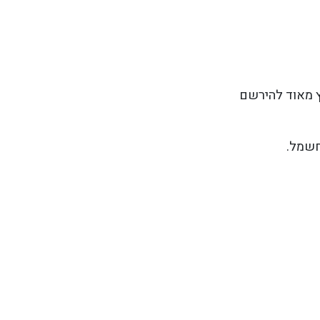
ץ מאוד להירשם
חשמל.