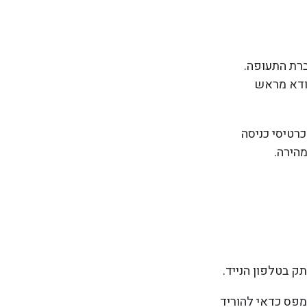
ברת התעופה.
וודא מראש
כרטיסי כניסה
הירה.
ק בטלפון הנייד.
ומי ולדאוג להורדת אפליקציית ניווט או ל-GPS. בגוגל מפס כדאי להוריד