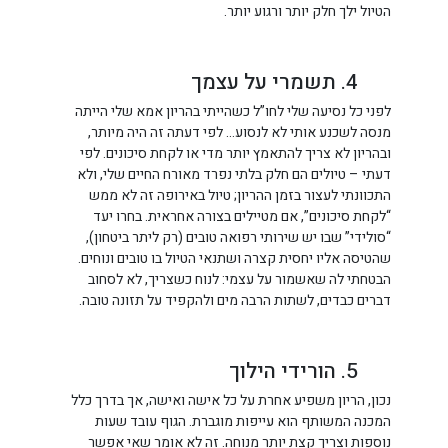
הטיול ילך חלק יותר ורגוע יותר.
4. תשמרי על עצמך
לפני כל נסיעה שלי לחו”ל כשהייתי בהריון אמא שלי הייתה
מנסה לשכנע אותי לא לנסוע… לפי דעתה זה היה מיותר,
ובהריון לא צריך להתאמץ יותר מדי או לקחת סיכונים. לפי
דעתי – טיולים הם חלק בלתי נפרד מאורח החיים שלי, ולא
התכוונתי לעצור בזמן ההריון; טיול באירופה זה לא ממש
“לקחת סיכונים”, אם מטיילים בצורה אחראית. בחרו יעד
“סולידי” שבו יש שירותי רפואה טובים (רק ליתר ביטחון),
שהטיסה אליו יחסית קצרה ושתנאי הטיול בו טובים ונוחים.
הבטחתי לה שאשמור על עצמי: לנוח כשצריך, לא לסחוב
דברים כבדים, לשתות הרבה מים ולהקפיד על תזונה טובה.
5. הורידי הילוך
נכון, הריון משפיע אחרת על כל אישה ואישה, אך בדרך כלל
המכנה המשותף הוא עייפות מוגברת. הגוף עובד שעות
נוספות וצריך קצת יותר מנוחה. זה לא אומר שאי אפשר