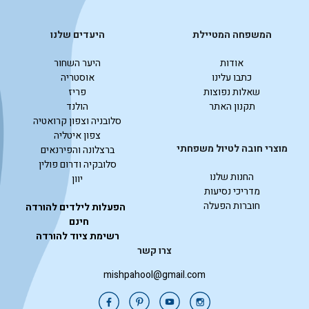
המשפחה המטיילת
היעדים שלנו
אודות
היער השחור
כתבו עלינו
אוסטריה
שאלות נפוצות
פריז
תקנון האתר
הולנד
סלובניה וצפון קרואטיה
צפון איטליה
מוצרי חובה לטיול משפחתי
ברצלונה והפירנאים
סלובקיה ודרום פולין
החנות שלנו
יוון
מדריכי נסיעות
חוברות הפעלה
הפעלות לילדים להורדה
חינם
רשימת ציוד להורדה
צרו קשר
mishpahool@gmail.com