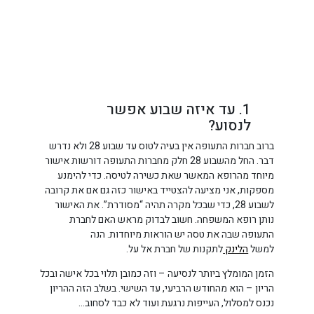
1. עד איזה שבוע אפשר
לנסוע?
ברוב חברות התעופה אין בעיה לטוס עד שבוע 28 ולא נדרש
דבר. החל מהשבוע 28 חלק מחברות התעופה דורשות אישור
מיוחד מהרופא המאשר שאת כשירה לטיסה. כדי להימנע
מספקות, אני מציעה להצטייד באישור כזה גם אם את קרובה
לשבוע 28, כדי שבכל מקרה תהיה “מסודרת”. את האישור
נותן רופא המשפחה. חשוב לבדוק מראש האם לחברת
התעופה שבה את טסה יש הוראות מיוחדות. הנה
למשל
הלינק
לתקנות של חברת אל על.
הזמן המומלץ ביותר לנסיעה – וזה כמובן תלוי בכל אישה ובכל
הריון – הוא מהחודש הרביעי, עד השישי. בשלב הזה ההריון
נכנס למסלול, העייפות נרגעת ועוד לא כבד לסחוב…