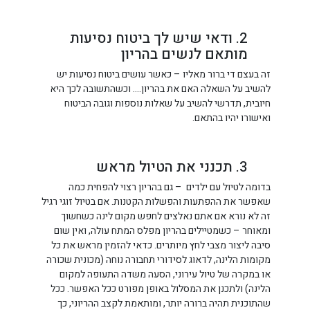
2. ודאי שיש לך ביטוח נסיעות
מותאם לנשים בהריון
זה בעצם די ברור מאליו – כאשר עושים ביטוח נסיעות יש
להשיב על השאלה האם את בהריון…. וכשהתשובה לכך היא
חיובית, תדרשי להשיב על שאלות נוספות וגובה הביטוח
ואישורו יהיו בהתאם.
3. תכנני את הטיול מראש
בדומה לטיול עם ילדים – גם בהריון רצוי להפחית כמה
שאפשר את ההפתעות והפשלות הקטנות. אם בטיול זוגי רגיל
זה לא נורא אם אתם נאלצים לחפש מקום לינה כשחשוך
ומאוחר – כשמטיילים בהריון מפלס המתח עולה, ואין שום
סיבה ליצור מצבי לחץ מיותרים. כדאי להזמין מראש את כל
מקומות הלינה, לדאוג לסידורי תחבורה נוחה (מכונית שכורה
או במקרה של טיול עירוני, הסעה משדה התעופה למקום
הלינה) ולתכנן את המסלול באופן מפורט ככל האפשר. ככל
שהתוכנית תהיה ברורה יותר, ומותאמת לקצב ההריוני, כך