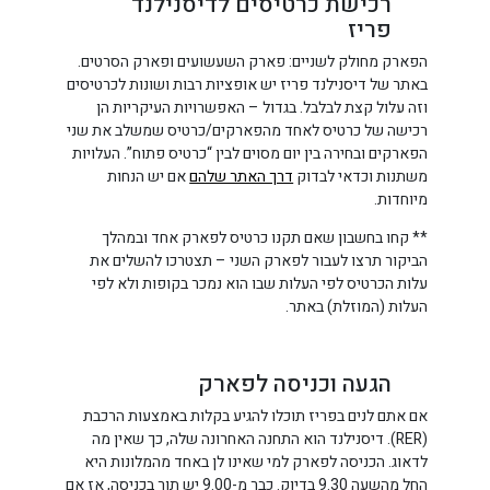
רכישת כרטיסים לדיסנילנד
פריז
הפארק מחולק לשניים: פארק השעשועים ופארק הסרטים.
באתר של דיסנילנד פריז יש אופציות רבות ושונות לכרטיסים
וזה עלול קצת לבלבל. בגדול – האפשרויות העיקריות הן
רכישה של כרטיס לאחד מהפארקים/כרטיס שמשלב את שני
הפארקים ובחירה בין יום מסוים לבין “כרטיס פתוח”. העלויות
משתנות וכדאי לבדוק
דרך האתר שלהם
אם יש הנחות
מיוחדות.
** קחו בחשבון שאם תקנו כרטיס לפארק אחד ובמהלך
הביקור תרצו לעבור לפארק השני – תצטרכו להשלים את
עלות הכרטיס לפי העלות שבו הוא נמכר בקופות ולא לפי
העלות (המוזלת) באתר.
הגעה וכניסה לפארק
אם אתם לנים בפריז תוכלו להגיע בקלות באמצעות הרכבת
(RER). דיסנילנד הוא התחנה האחרונה שלה, כך שאין מה
לדאוג. הכניסה לפארק למי שאינו לן באחד מהמלונות היא
החל מהשעה 9.30 בדיוק. כבר מ-9.00 יש תור בכניסה, אז אם