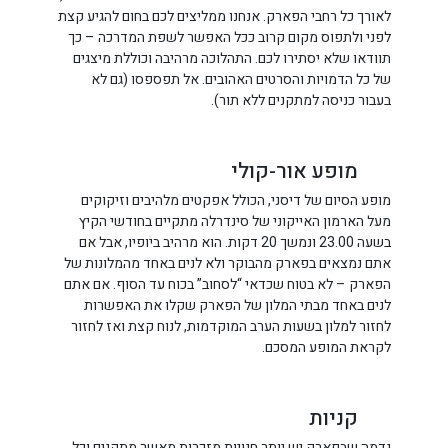
לאורך כל רחבי הפארק. אנחנו ממליצים לכם בחום להגיע קצת
לפני ולתפוס מקום קרוב ככל האפשר לשפת המדרכה – כך
תוודאו שלא יסתירו לכם. התהלוכה מרהיבה וכוללת מיצגים
של כל הדמויות והסרטים האהובים. אל תפספסו (גם לא
בעבור כניסה למתקנים ללא תור).
מופע אור-קולי
מופע הסיום של דיסני, הכולל אפקטים מלהיבים וזיקוקים
מעל הארמון האייקוני של סינדרלה מתקיים בחודשי הקיץ
בשעה 23.00 ונמשך 20 דקות. הוא מרהיב ביופיו, אבל אם
אתם נמצאים בפארק מהבוקר ולא לנים באחד מהמלונות של
הפארק – לא בטוח שכדאי “לסחוב” בכוח עד הסוף. אם אתם
לנים באחד מבתי המלון של הפארק שקלו את האפשרות
לחזור למלון בשעות הערב המוקדמות, לנוח קצת ואז לחזור
לקראת המופע המסכם.
קניות
נדמה שבפארק יש יותר חנויות מזכרות מאשר מתקנים וכל