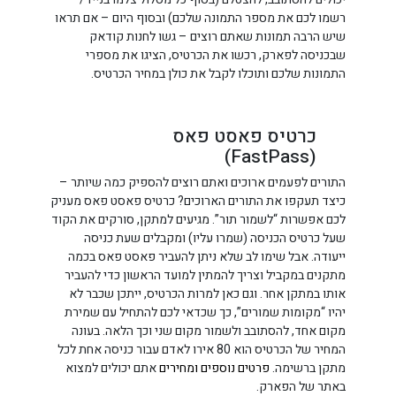
רשמו לכם את מספר התמונה שלכם) ובסוף היום – אם תראו
שיש הרבה תמונות שאתם רוצים – גשו לחנות קודאק
שבכניסה לפארק, רכשו את הכרטיס, הציגו את מספרי
התמונות שלכם ותוכלו לקבל את כולן במחיר הכרטיס.
כרטיס פאסט פאס
(FastPass)
התורים לפעמים ארוכים ואתם רוצים להספיק כמה שיותר –
כיצד תעקפו את התורים הארוכים? כרטיס פאסט פאס מעניק
לכם אפשרות “לשמור תור”. מגיעים למתקן, סורקים את הקוד
שעל כרטיס הכניסה (שמרו עליו) ומקבלים שעת כניסה
ייעודה. אבל שימו לב שלא ניתן להעביר פאסט פאס בכמה
מתקנים במקביל וצריך להמתין למועד הראשון כדי להעביר
אותו במתקן אחר. וגם כאן למרות הכרטיס, ייתכן שכבר לא
יהיו “מקומות שמורים”, כך שכדאי לכם להתחיל עם שמירת
מקום אחד, להסתובב ולשמור מקום שני וכך הלאה. בעונה
המחיר של הכרטיס הוא 80 אירו לאדם עבור כניסה אחת לכל
מתקן ברשימה.
פרטים נוספים ומחירים
אתם יכולים למצוא
באתר של הפארק.