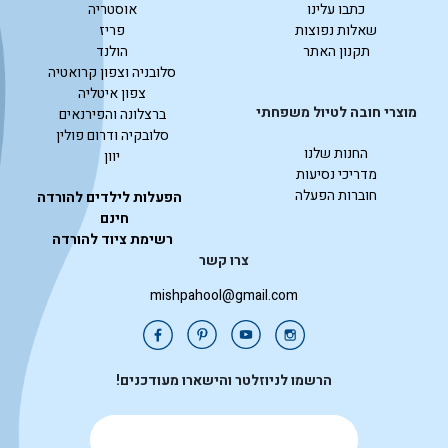
כתבו עלינו
אוסטריה
שאלות נפוצות
פריז
תקנון האתר
הולנד
סלובניה וצפון קרואטיה
צפון איטליה
מוצרי חובה לטיול משפחתי
ברצלונה והפירנאים
סלובקיה ודרום פולין
החנות שלנו
יוון
מדריכי נסיעות
חוברות הפעלה
הפעלות לילדים להורדה
חינם
רשימת ציוד להורדה
צרו קשר
mishpahool@gmail.com
הרשמו לניוזלטר והישארו מעודכנים!