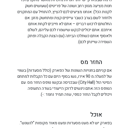
חנות מציעה מגוון רחב ושונה של פריטים (שעושים חשק
לקנות הכל). אנחנו מציעים לכם להציץ, להתחיל עם המתקנים
ולחזור לשם בערב כשבר עייפים קצת ומתחשק מזגן. אם
החלטתם לרכוש דברים – אתם לא חייבים לקחת אותם
איתכם. אתם יכולים לבקש שישמרו לכם עליהם, לשלם
ולאסוף אותם כשתלכו הביתה (עם הצגת הקבלה ופתק
השמירה שיינתן לכם).
החזר מס
אם קניתם בחנויות השונות של הפארק (כולל מסעדות) בשווי
של למעלה מ 90 אירו, גשו בסוף היום עם כל הקבלות למתחם
הסיטי הול (City Hall) שבכניסה ובקשו טופס החזר מס. עם
הטופס הזה אתם ניגשים לדוכן הייעודי בשדה התעופה
ויכולים לקבל החזר כספי, שזה תמיד נחמד :-).
אוכל
בפארק יש לא מעט מסעדות ומעט מאוד מקומות “לנשנש”.