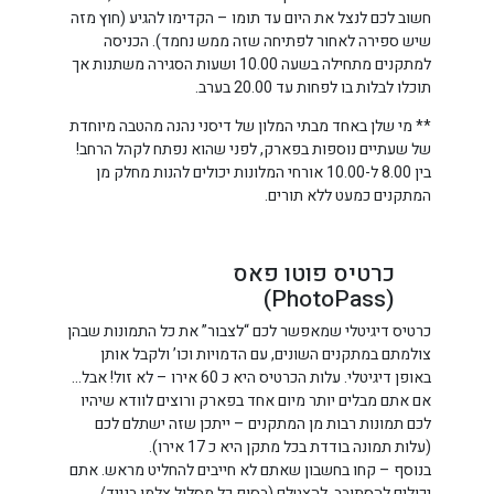
חשוב לכם לנצל את היום עד תומו – הקדימו להגיע (חוץ מזה
שיש ספירה לאחור לפתיחה שזה ממש נחמד). הכניסה
למתקנים מתחילה בשעה 10.00 ושעות הסגירה משתנות אך
תוכלו לבלות בו לפחות עד 20.00 בערב.
** מי שלן באחד מבתי המלון של דיסני נהנה מהטבה מיוחדת
של שעתיים נוספות בפארק, לפני שהוא נפתח לקהל הרחב!
בין 8.00 ל-10.00 אורחי המלונות יכולים להנות מחלק מן
המתקנים כמעט ללא תורים.
כרטיס פוטו פאס
(PhotoPass)
כרטיס דיגיטלי שמאפשר לכם “לצבור” את כל התמונות שבהן
צולמתם במתקנים השונים, עם הדמויות וכו’ ולקבל אותן
באופן דיגיטלי. עלות הכרטיס היא כ 60 אירו – לא זול! אבל…
אם אתם מבלים יותר מיום אחד בפארק ורוצים לוודא שיהיו
לכם תמונות רבות מן המתקנים – ייתכן שזה ישתלם לכם
(עלות תמונה בודדת בכל מתקן היא כ 17 אירו).
בנוסף – קחו בחשבון שאתם לא חייבים להחליט מראש. אתם
יכולים להסתובב, להצטלם (בסוף כל מסלול צלמו בנייד/