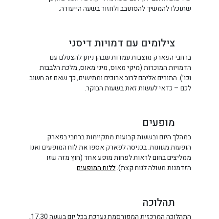
שתוכלו להמשיך להסתובב ולחזור בשעה הייעודה.
צילומים עם דמויות דיסני
ברחבי הפארק מוצבות עמדות שבהן ניתן להצטלם עם
הדמויות המוכרות (מיקי מאוס, מיני מאוס, מלכת הלבבות
וכו’). התורים אליהם לרוב ארוכים ומתישים, כך שאם זה חשוב
לכם – כדאי לעשות זאת בשעות הבוקר.
מופעים
במהלך היום ובשעות קבועות מתקיימות ברחבי בפארק
הופעות מגוונות. בכניסה לפארק אספו את לוח המופעים ואנו
ממליצים בחום לראות לפחות מופע אחד (חוץ מזה שזו
הזדמנות מעולה לנוח קצת).
ללוח המופעים
תהלוכה
התהלוכה המרכזית המפורסמת נערכת בכל יום בשעה 17.30,