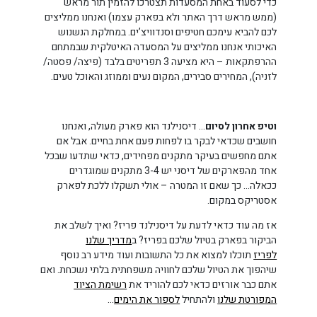
כדי לסעוד באחת המסעדות תצטרכו להזמין תור מראש
(ממש מראש דרך האתר ולא בפארק עצמו) ואנחנו ממליצים
לכם להביא עימכם חטיפים וסנדוויצ’ים. במחלקת הנשנוש
האיכותי אנחנו ממליצים על המסעדה האיטלקית שבמתחם
ההרפתקאות – היא מציעה 3 תפריטים בלבד (פיצה/ פסטה/
לזניה), המחירים סבירים, המקום נעים וממוזג והאוכל טעים.
וטיפ אחרון לסיום
… דיסנילנד הוא פארק מעולה, ואנחנו
חושבים שכדאי לבקר בו לפחות פעם אחת בחיים. אבל אם
אתם מחפשים בעיקר מתקנים מפחידים, כדאי שתדעו שבכל
אחד מהפארקים של דיסני יש 3-4 מתקנים שמוגדרים
ככאלה… כך שאם זו המטרה – אולי תשקלו ללכת לפארק
אסטריקס במקום.
אז מה עוד כדאי לדעת על דיסנילנד פריז? ואיך לשלב את
הביקור בפארק בטיול שלכם בפריז? ב
מדריך שלנו
לפריז
תוכלו למצוא את כל התשובות ועוד מידע רב נוסף
שיהפוך את הטיול שלכם לחוויה משפחתית בלתי נשכחת. ואם
אתם כבר אורזים כדאי לכם להוריד את
רשימת הציוד
המפורטת שלנו
ולהתחיל
לספור את הימים
…