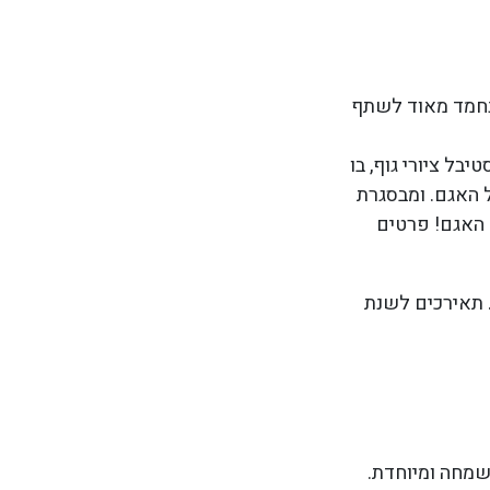
נחמד מאוד לשתף
בל ציורי גוף, בו
 האגם. ומבסגרת
 האגם! פרטים
רו למבוגר, עד גיל 15 ללא תשלום. תאירכים לשנת
ה שמחה ומיוחדת.