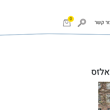
0
ור קשר
אלזס