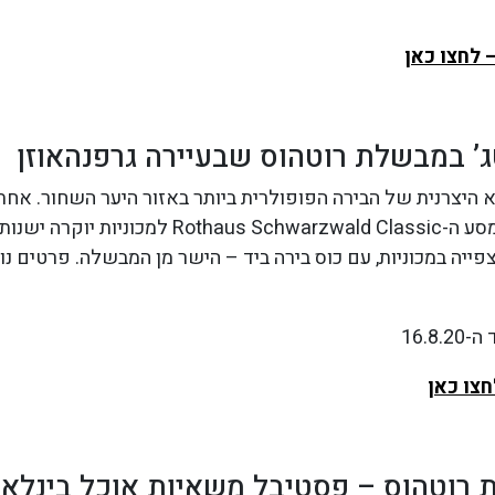
 לחצו כאן
טג’ במבשלת רוטהוס שבעיירה גרפנהאוזן
 היצרנית של הבירה הפופולרית ביותר באזור היער השחור. אחת
במתחם המבשלה מסע ה-Rothaus Schwarzwald Classic למ
צו כאן
רוטהוס – פסטיבל משאיות אוכל בינלאו