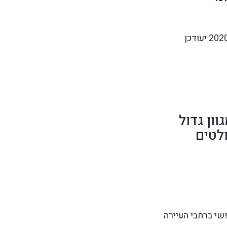
בשנת 2019 הפסטיבל התקיים בין ה-7.9 עד ה-8.9, מידע על תאריכים לשנת 2020 יעודכן
וון גדול
ולטים
ופן חופשי ברחבי העיירה