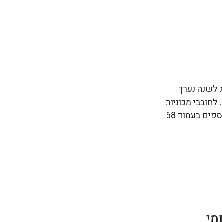
 לשנה נערך
כוניות יוקרה ישנות. לחובבי מכוניות
צפויה הנאה רבה בצפייה במכוניות, עם כוס בירה ביד – הישר מן המבשלה. פרטים נוספים בעמוד 68
מי