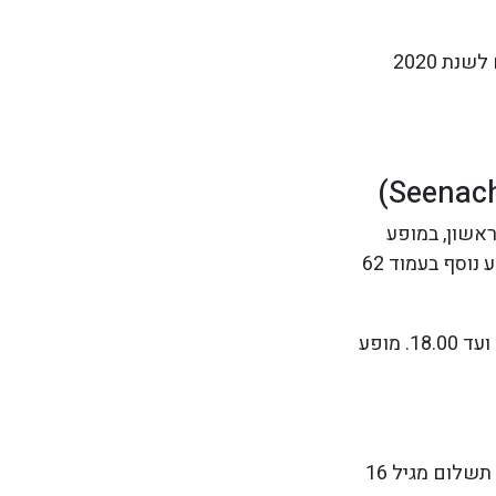
בשנת 2019 האירוע התקיים ב-26.7. 3.5 יורו לאדם מגיל 16 ומעלה. תאירכים לשנת 2020
ראשון, במופע
הזיקוקים מרהיב, וביום השני של הפסטיבל נערכות תחרויות שיט ומשטי ראווה. מידע נוסף בעמוד 62
1-2 באוגוסט. ביום שבת מ-14.00 ועד 3.00 לפנות בוקר, ביום ראשון מ-10.00 ועד 18.00. מופע
הכניסה לפסטיבל היא ללא תשלום, למעט כניסה לטיילת בשבת בערב (4 יורו, תשלום מגיל 16