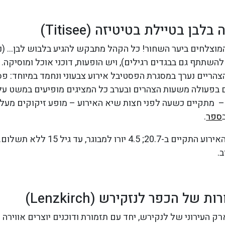
בן בטיילת בטיטיזה (Titisee)
וצלחים ביער השחור! כל הקהל מתבקש להגיע בלבוש לבן… (
להשתתף גם בבגדים רגילים), ויש הופעות, דוכני אוכל ומוסיקה.
צהריים נערך במסגרת הפסטיבל אירוע צבעוני ונחמד במיוחד: פסטי
ם בפעולה משעות הצהרים ובערב כל המציגים מופיעים במשט על
 – מתקיים כשעה לפני חצות שיא האירוע – מופע זיקוקים מעל
ספר
.
בשנת 2019 האירוע התקיים ב-20.7; 4.5 יו
של הכפר לנזקירש (Lenzkirch)
ת בפארק העירוני של לנקירש, יחד עם תזמורת ודוכנים יוצרים אוויר