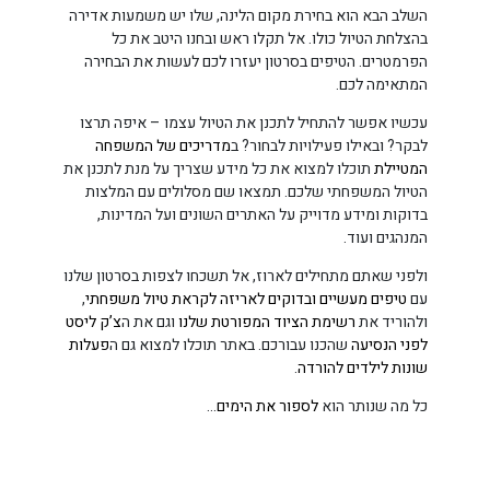
השלב הבא הוא בחירת מקום הלינה, שלו יש משמעות אדירה
בהצלחת הטיול כולו. אל תקלו ראש ובחנו היטב את כל
הפרמטרים. הטיפים בסרטון יעזרו לכם לעשות את הבחירה
המתאימה לכם.
עכשיו אפשר להתחיל לתכנן את הטיול עצמו – איפה תרצו
לבקר? ובאילו פעילויות לבחור? ב
מדריכים של המשפחה
המטיילת
תוכלו למצוא את כל מידע שצריך על מנת לתכנן את
הטיול המשפחתי שלכם. תמצאו שם מסלולים עם המלצות
בדוקות ומידע מדוייק על האתרים השונים ועל המדינות,
המנהגים ועוד.
ולפני שאתם מתחילים לארוז, אל תשכחו לצפות בסרטון שלנו
עם
טיפים מעשיים ובדוקים לאריזה לקראת טיול משפחתי
,
ולהוריד את
רשימת הציוד המפורטת שלנו
וגם את ה
צ’ק ליסט
לפני הנסיעה
שהכנו עבורכם. באתר תוכלו למצוא גם ה
פעלות
שונות לילדים להורדה
.
כל מה שנותר הוא
לספור את הימים
…