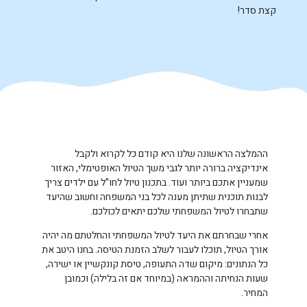
קצת סדר!
ההמלצה הראשונה שלנו היא קודם כל לקרוא ולקבל
אינדיקציה ברורה יותר לגבי משך הטיול האופטימלי, האזור
שמעניין אתכם ביותר ועוד. בתכנון טיול לחו”ל עם ילדים צריך
לבנות תוכנית שתיתן מענה לכל בני המשפחה וחשוב שהיעד
שתבחרו לטיול המשפחתי שלכם יתאים לכולכם.
אחרי שבחרתם את היעד לטיול המשפחתי והחלטתם מה יהיה
אורך הטיול, תוכלו לעבור לשלב הזמנת הטיסה. בחנו היטב את
כל הנתונים: מיקום שדה התעופה, טיסת קונקשיין או ישירה,
שעות הנחיתה וההמראה (במיוחד אם זה בלילה) וכמובן
המחיר.