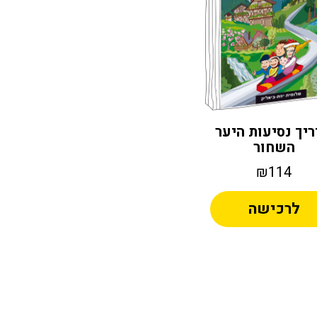
יך נסיעות היער
השחור
₪114
לרכישה
Altern