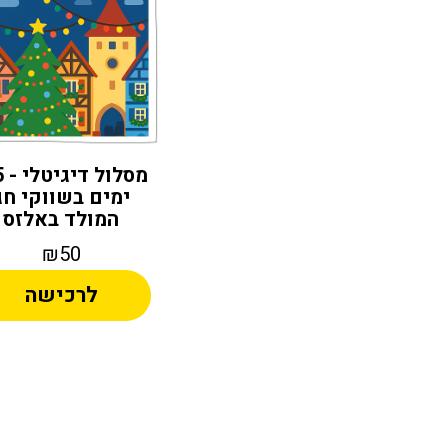
מסל
ימים בשווקי חג
המולד באלזס
₪50
לרכישה
Alternative: