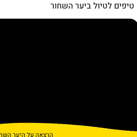
טיפים לטיול ביער השחור
הרצאה על היער השחו