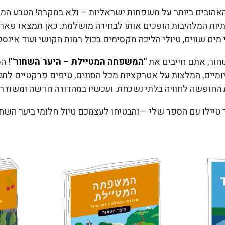
אהובים ביותר על משפחות ישראליות – ולא במקרה! הטבע המדה
ות המלהיבות הופכים אותו לבחירה מושלמת. כאן תמצאו פארק
מים שווים, טיולי הליכה מקסימים בכול רמות הקושי ועוד אינס
שחור, אתם חייבים את
"המשפחה המטיילת – היער השחור"
! ה
מיים, המלצות על אטרקציות מכל הסוגים, טיפים פרקטיים לתכנון
החופשה לחוויה בלתי נשכחת. ועכשיו במהדורה חדשה ומשודרג
ילו עם הספר שלי – והבטיחו לעצמכם טיול חלומי ביער השחו